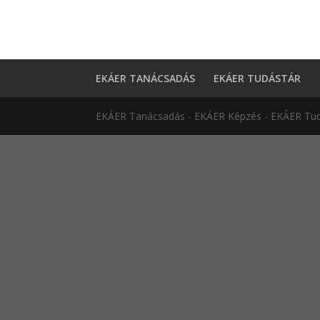
EKÁER TANÁCSADÁS
EKÁER TUDÁSTÁR
EKÁER Tanácsadás - EKÁER Képzés - EKÁER Tud