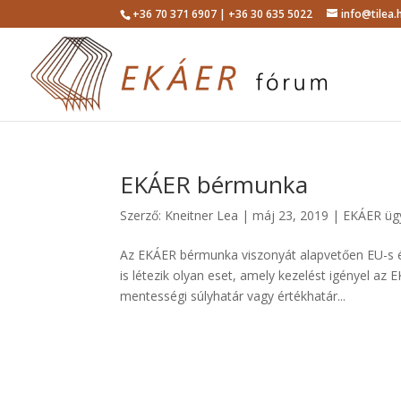
+36 70 371 6907 | +36 30 635 5022
info@tilea.
EKÁER bérmunka
Szerző:
Kneitner Lea
|
máj 23, 2019
|
EKÁER üg
Az EKÁER bérmunka viszonyát alapvetően EU-s és
is létezik olyan eset, amely kezelést igényel a
mentességi súlyhatár vagy értékhatár...