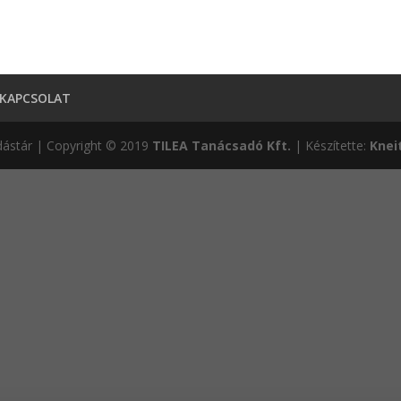
KAPCSOLAT
ástár | Copyright © 2019
TILEA Tanácsadó Kft.
| Készítette:
Knei