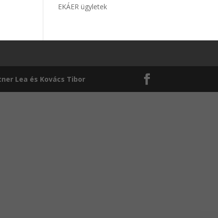
EKÁER ügyletek
tner Lea és Kovács Tibor