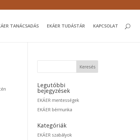
KÁER TANÁCSADÁS
EKÁER TUDÁSTÁR
KAPCSOLAT
Legutóbbi
tén
bejegyzések
EKÁER mentességek
EKÁER bérmunka
Kategóriák
EKÁER szabályok