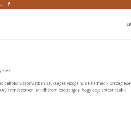
hu
E
yletek
 belföldi viszonylatban szükséges vizsgálni, de harmadik ország ese
z EKÁER rendszerben. Mindhárom esetre igaz, hogy bejelentést csak a