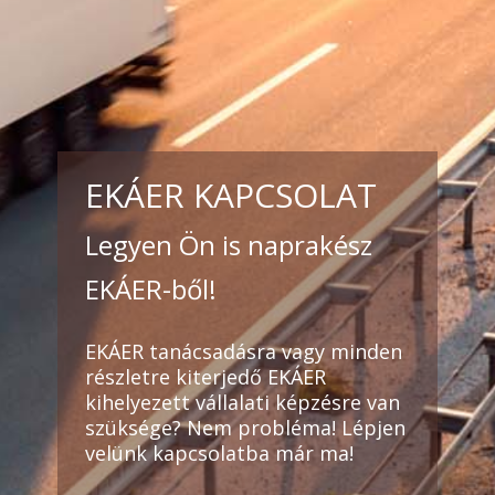
EKÁER KAPCSOLAT
Legyen Ön is naprakész
EKÁER-ből!
EKÁER tanácsadásra vagy minden
részletre kiterjedő EKÁER
kihelyezett vállalati képzésre van
szüksége? Nem probléma! Lépjen
velünk kapcsolatba már ma!